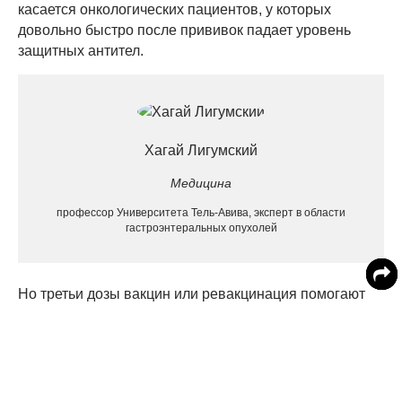
касается онкологических пациентов, у которых
довольно быстро после прививок падает уровень
защитных антител.
Хагай Лигумский
Медицина
профессор Университета Тель-Авива, эксперт в области
гастроэнтеральных опухолей
Но третьи дозы вакцин или ревакцинация помогают
этот уровень поднимать, как показало то же самое
исследование. А значит, онкологическим пациентам
мало двух стандартных дозах, им обязательно
требуется бустерная инъекция. Отметим, что в
Израиле сейчас уже разворачивают четвёртые уколы