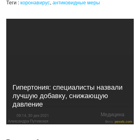
Теги :
коронавирус
,
антиковидные меры
Гипертония: специалисты назвали
лучшую добавку, снижающую
давление
Медицина
09:14, 30 дек 2021
Александра Путивская
Фото:
pexels.com