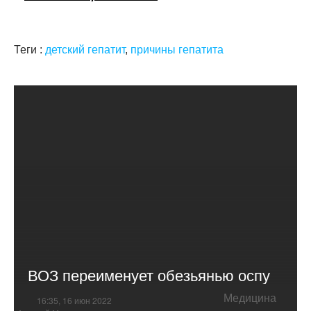
Теги :
детский гепатит
,
причины гепатита
ВОЗ переименует обезьянью оспу
Медицина
16:35, 16 июн 2022