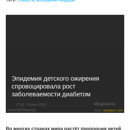
Эпидемия детского ожирения
спровоцировала рост
заболеваемости диабетом
Медицина
17:02, 16 июн 2022
Алексей Музычук
Фото:
unsplash.com
Во многих странах мира растёт пропорция детей,