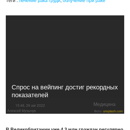
Теги :
лечение рака груди
,
облучение при раке
Спрос на вейпинг достиг рекордных
показателей
Медицина
15:46, 29 авг 2022
Алексей Музычук
Фото:
unsplash.com
В Великобритании уже 4,3 млн граждан регулярно