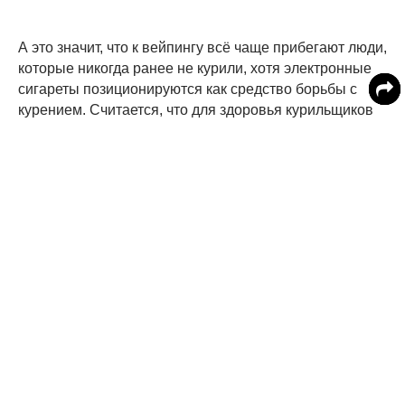
А это значит, что к вейпингу всё чаще прибегают люди,
которые никогда ранее не курили, хотя электронные
сигареты позиционируются как средство борьбы с
курением. Считается, что для здоровья курильщиков
намного менее опасно переходить на вейпинг,
который также содержит никотин, но лишён многих
опасных компонентов традиционных табачных
изделий. Сейчас в Великобритании из 4,3 млн
поклонников электронных сигарет почти 2,5 млн это
бывшие курильщики, полтора миллиона продолжают
курить, а 350 000 никогда ранее не курили.
В Испании смертность из-за курения
достигла рекордных показателей
Каждый пятый поклонник вейпинга использовал