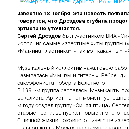
известно 18 ноября. Эта новость появил
говорится, что Дроздова сгубила продол
артиста не уточняется.
Сергей Дроздов
был участником ВИА «Син
исполнил самые известные хиты группы («Т
«Мамина пластинка», «Так вот какая ты», «Я
Музыкальный коллектив начал свою работу 
называлась «Мы, вы и гитары». Ребрендин
саксофониста Роберта Болотного.
В 1991-м группа распалась. Музыканты вос
вокалиста. Артист на тот момент успешно 
м году создал группу «Синяя птица» Серг
старые песни, выпускал новые и много га
О личной жизни покойного ничего не изве
годы он жил в Москве на съемной квартир