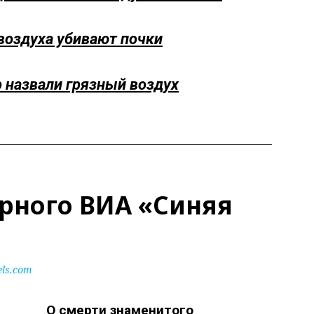
воздуха убивают почки
 назвали грязный воздух
арного ВИА «Синяя
ls.com
О смерти знаменитого