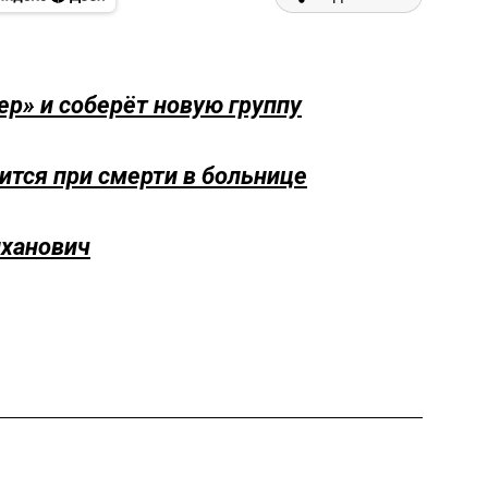
ер» и соберёт новую группу
ится при смерти в больнице
иханович