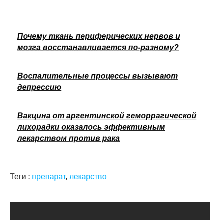
Почему ткань периферических нервов и
мозга восстанавливается по-разному?
Воспалительные процессы вызывают
депрессию
Вакцина от аргентинской геморрагической
лихорадки оказалось эффективным
лекарством против рака
Теги :
препарат
,
лекарство