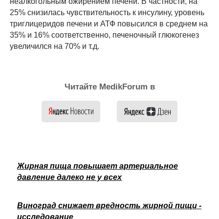
неалкогольным ожирением печени. В частности, на
25% снизилась чувствительность к инсулину, уровень
триглицеридов печени и АТФ повысился в среднем на
35% и 16% соответственно, печеночный глюкогенез
увеличился на 70% и т.д.
Читайте MedikForum в
Жирная пища повышает артериальное
давление далеко не у всех
Виноград снижает вредность жирной пищи -
исследование