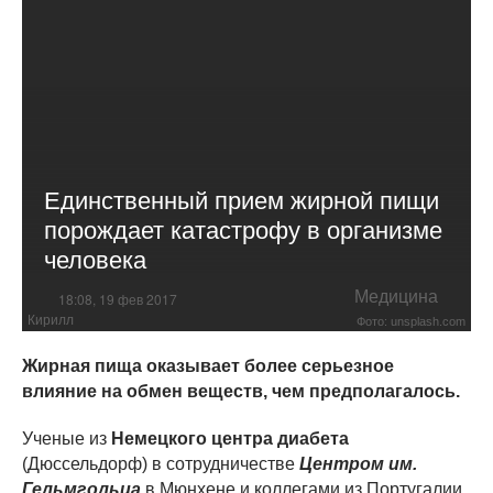
Единственный прием жирной пищи
порождает катастрофу в организме
человека
Медицина
18:08, 19 фев 2017
Кирилл
Фото: unsplash.com
Жирная пища оказывает более серьезное
влияние на обмен веществ, чем предполагалось.
Ученые из
Немецкого центра диабета
(Дюссельдорф) в сотрудничестве
Центром им.
Гельмгольца
в Мюнхене и коллегами из Португалии