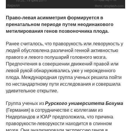
Кирилл
Фото: unsplash.com
Право-левая асимметрия формируется в
пренатальном периоде путем неодинакового
метилирования генов позвоночника плода.
Ранее считалось, что праворукость или леворукость у
людей обусловлена различной генной активностью
правого и левого полушарий головного мозга.
Предпочтения в совершении движений правой или
левой рукой обнаруживались уже у нерожденного
плода. Международная группа ученых решила пойти
по нестандартному пути исследования и совершила
удивительное открытие.
Группа ученых из
Рурского университета Бохума
(Германия) в сотрудничестве с коллегами из
Нидерландов и ЮАР предположила, что причина
праворукости-леворукости находится в спинном
мозге. Они анализировали экспрессию генов в