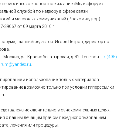
е периодическое новостное издание «Медикфорум».
альной службой по надзору в сфере связи,
огий и массовых коммуникаций (Роскомнадзор).
-39067 от 09 марта 2010 г.
форум», главный редактор: Игорь Петров, директор по
рова.
г. Москва, ул. Краснобогатырская, д. 42. Телефон:
+7 (495)
orum@yandex.ru
.
опирование и использование полных материалов
цитирование возможно только при условии гиперссылки
ru.
едставлена исключительно в ознакомительных целях.
ия с вашим лечащим врачом перед использованием
рата, лечения или процедуры.