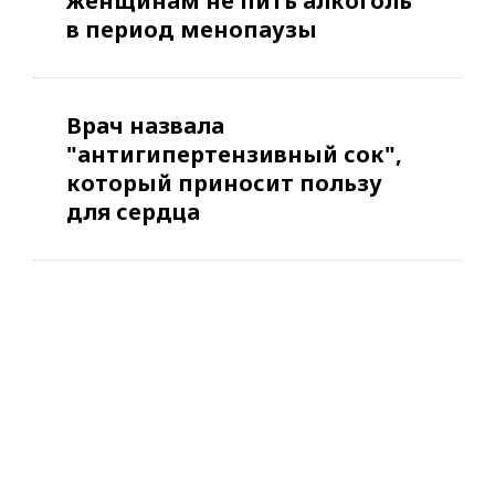
женщинам не пить алкоголь
в период менопаузы
Врач назвала
"антигипертензивный сок",
который приносит пользу
для сердца