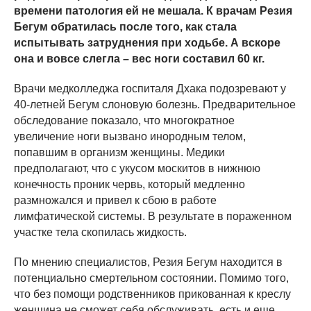
времени патология ей не мешала. К врачам Резия
Бегум обратилась после того, как стала
испытывать затруднения при ходьбе. А вскоре
она и вовсе слегла – вес ноги составил 60 кг.
Врачи медколледжа госпиталя Дхака подозревают у
40-летней Бегум слоновую болезнь. Предварительное
обследование показало, что многократное
увеличение ноги вызвано инородным телом,
попавшим в организм женщины. Медики
предполагают, что с укусом москитов в нижнюю
конечность проник червь, который медленно
размножался и привел к сбою в работе
лимфатической системы. В результате в пораженном
участке тела скопилась жидкость.
По мнению специалистов, Резия Бегум находится в
потенциально смертельном состоянии. Помимо того,
что без помощи родственников прикованная к креслу
женщина не сможет себя обслуживать, есть и еще