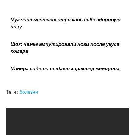
Мужчина мечтает отрезать себе здоровую
ногу
Шок: немке ампутировали ноги после укуса
комара
Манера сидеть выдает характер женщины
Теги :
болезни