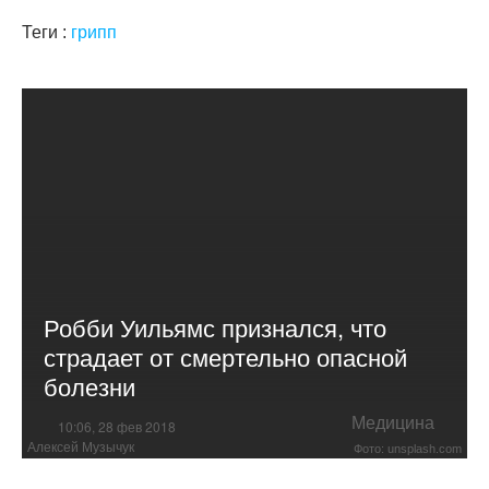
Теги :
грипп
Робби Уильямс признался, что
страдает от смертельно опасной
болезни
Медицина
10:06, 28 фев 2018
Алексей Музычук
Фото: unsplash.com