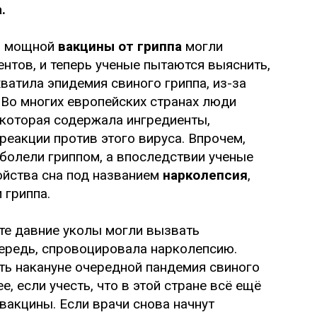
.
ы мощной
вакцины от гриппа
могли
ентов, и теперь ученые пытаются выяснить,
ватила эпидемия свиного гриппа, из-за
 Во многих европейских странах люди
 которая содержала ингредиенты,
еакции против этого вируса. Впрочем,
аболели гриппом, а впоследствии ученые
ойства сна под названием
нарколепсия
,
 гриппа.
 те давние уколы могли вызвать
чередь, спровоцировала нарколепсию.
ь накануне очередной пандемия свиного
, если учесть, что в этой стране всё ещё
вакцины. Если врачи снова начнут