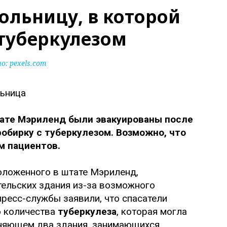
ольницу, в которой
 туберкулезом
: pexels.com
тате Мэриленд были эвакуированы после
робирку с туберкулезом. Возможно, что
м пациентов.
оложенного в штате Мэриленд,
ельских здания из-за возможного
пресс-службы заявили, что спасатели
о количества
туберкулеза
, которая могла
иняющем два здания, занимающихся