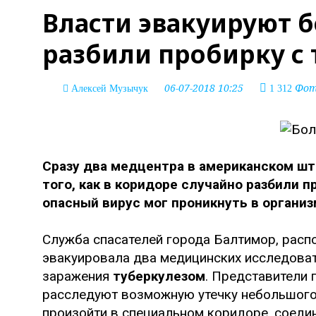
Власти эвакуируют б
разбили пробирку с
06-07-2018 10:25
Фото
Алексей Музычук
1 312
Сразу два медцентра в американском ш
того, как в коридоре случайно разбили п
опасный вирус мог проникнуть в организ
Служба спасателей города Балтимор, расп
эвакуировала два медицинских исследоват
заражения
туберкулезом
. Представители 
расследуют возможную утечку небольшог
произойти в специальном коридоре, соед