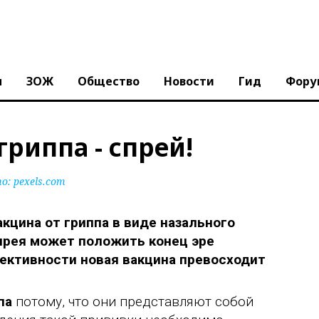
ы
ЗОЖ
Общество
Новости
Гид
Фору
риппа - спрей!
: pexels.com
акцина от гриппа в виде назального
прея может положить конец эре
ективности новая вакцина превосходит
па
потому, что они представляют собой