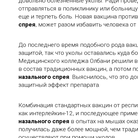
довольно болезненные уколы. Ради прове
отправляться в поликлинику или больницу,
еще и терпеть боль. Новая вакцина проти
спрея
, может разом избавить человека о
До последнего время подобного рода вак
защитой, так что уколы оставались куда 
Медицинского колледжа Олбани решили в
в состав традиционных вакцин, а потом п
назального спрея
. Выяснилось, что это 
защитный эффект препарата.
Комбинация стандартных вакцин от респи
как интерлейкин-12, и последующее приме
назального спрея
в опытах на мышах ока
получилась даже более мощной, чем тра
осуществляют при помощи уколов.