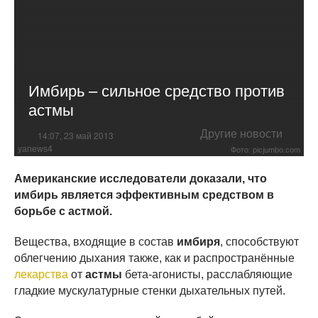
Имбирь – сильное средство против
астмы
Другие новости
14:07, 23 май 2013
yanews4
Фото: picjumbo.com
Американские исследователи доказали, что
имбирь является эффективным средством в
борьбе с астмой.
Вещества, входящие в состав
имбиря
, способствуют
облегчению дыхания также, как и распространённые
лекарства
от
астмы
бета-агонисты, расслабляющие
гладкие мускулатурные стенки дыхательных путей.