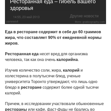
Ресторанная еда – гибель вашего
здоровья
Другие новости
14:55, 23 май 2013
yanews4
Фото: gratisography.com
Еда в ресторане содержит в себе до 60 граммов
жира, что составляет 90% от ежедневной нормы
жиров.
Ресторанная еда
несет вред для организма
человека, так как она очень
калорийна
.
Изучив количество соли, жира,
калорий
и
холестерина в полутысячи блюд, ученые
университета Торонто утверждают, что лишь одно
блюдо в
ресторане
содержит более одной тысячи
калорий.
Причем, в исследовании участвовали обыкновенные
рестораны
или кафе, фаст-фуды не брались во