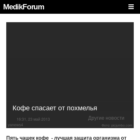
MedikForum
Кофе спасает от похмелья
Другие новости
16:31, 23 май 2013
yanews4
Фото: picjumbo.com
Пять чашек кофе - лучшая защита организма от