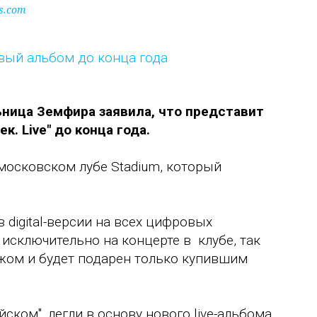
s.com
ница Земфира заявила, что представит
. Live" до конца года.
 московском лубе Stadium, который
в digital-версии на всех цифровых
исключительно на концерте в клубе, так
жом и будет подарен только купившим
ском", легли в основу нового live-альбома