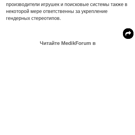
производители игрушек и поисковые системы также в
некоторой мере ответственны за укрепление
гендерных стереотипов.
Читайте MedikForum в
Исследование: Резиновые детские игрушки
для ванн являются рассадником
болезнетворных бактерий
Ученые доказали, что девочки в школе
учатся лучше, чем мальчики