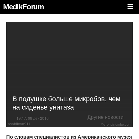
MedikForum
В подушке больше микробов, чем
на сиденье унитаза
Другие новости
19:17, 09 дек 2016
asabitova911
Фото: picjumbo.com
По словам специалистов из Американского музея