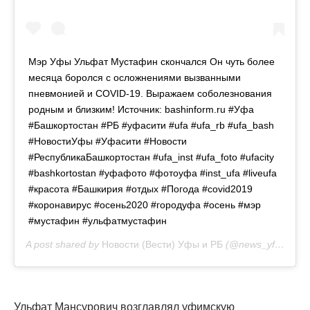
Мэр Уфы Ульфат Мустафин скончался Он чуть более
месяца боролся с осложнениями вызванными
пневмонией и COVID-19. Выражаем соболезнования
родным и близким! Источник: bashinform.ru #Уфа
#Башкортостан #РБ #уфасити #ufa #ufa_rb #ufa_bash
#НовостиУфы #Уфасити #Новости
#РеспубликаБашкортостан #ufa_inst #ufa_foto #ufacity
#bashkortostan #уфафото #фотоуфа #inst_ufa #liveufa
#красота #Башкирия #отдых #Погода #covid2019
#коронавирус #осень2020 #городуфа #осень #мэр
#мустафин #ульфатмустафин
A post shared by
Новости (Вести) Уфы и РБ
(@news_yfa_rb) on
Ульфат Мансурович возглавлял уфимскую