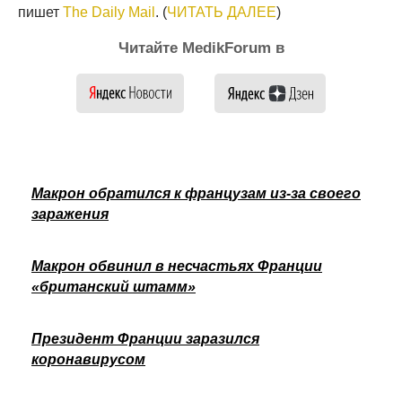
пишет
The Daily Mail
. (
ЧИТАТЬ ДАЛЕЕ
)
Читайте MedikForum в
Макрон обратился к французам из-за своего
заражения
Макрон обвинил в несчастьях Франции
«британский штамм»
Президент Франции заразился
коронавирусом