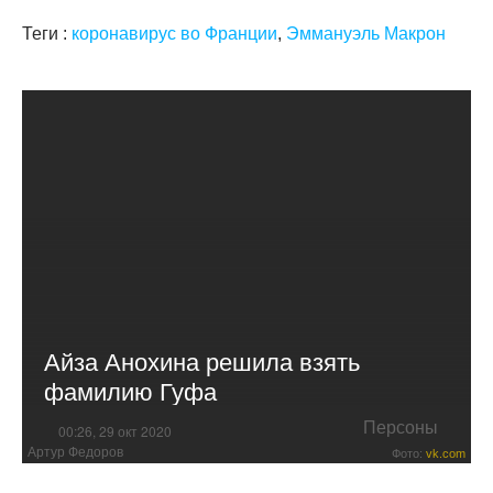
Теги :
коронавирус во Франции
,
Эммануэль Макрон
Айза Анохина решила взять
фамилию Гуфа
Персоны
00:26, 29 окт 2020
Артур Федоров
Фото:
vk.com