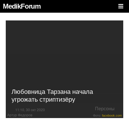
MedikForum
Любовница Тарзана начала
угрожать стриптизёру
Персоны
11:10, 30 окт 2020
Артур Федоров
Фото:
facebook.com