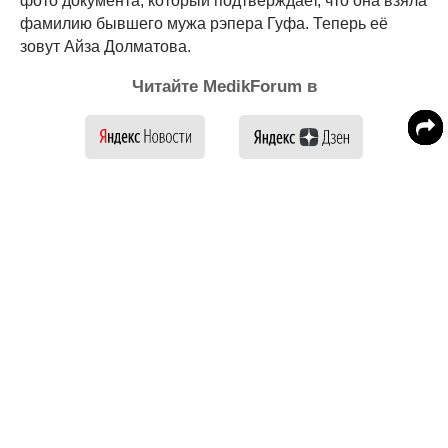
фото документа, который подтверждает, что она взяла
фамилию бывшего мужа рэпера Гуфа. Теперь её
зовут Айза Долматова.
Читайте MedikForum в
Айза Долматова лечится об биполярного
расстройства
Айза опять Долматова продолжает
жаловаться на жизнь
Айза помирилась с бывшем мужем ради сына