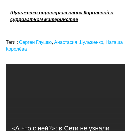
Шульженко опровергла слова Королёвой о
суррогатном материнстве
Теги :
Сергей Глушко
,
Анастасия Шульженко
,
Наташа
Королёва
«А что с ней?»: в Сети не узнали