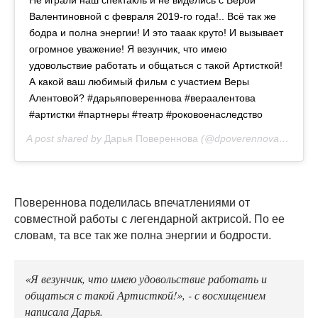
Не играли наш спектакль и не виделись с Верой
Валентиновной с февраля 2019-го года!.. Всё так же
бодра и полна энергии! И это тааак круто! И вызывает
огромное уважение! Я везунчик, что имею
удовольствие работать и общаться с такой Артисткой!
А какой ваш любимый фильм с участием Веры
Алентовой? #дарьяповереннова #вераалентова
#артистки #партнеры #театр #роковоенаследство
A post shared by
Дарья Повереннова
(@dpoverennova) on
Oct
Повереннова поделилась впечатлениями от
совместной работы с легендарной актрисой. По ее
словам, та все так же полна энергии и бодрости.
«Я везунчик, что имею удовольствие работать и
общаться с такой Артисткой!», - с восхищением
написала Дарья.