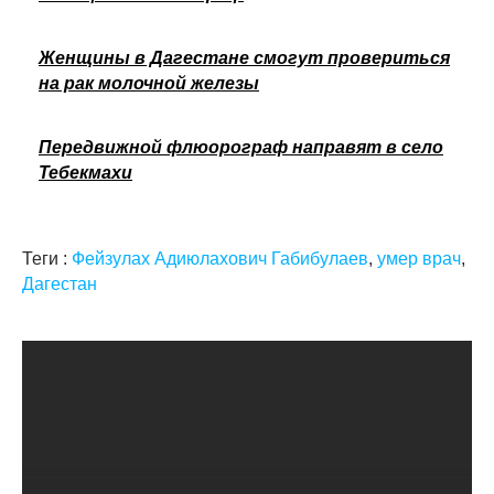
Женщины в Дагестане смогут провериться
на рак молочной железы
Передвижной флюорограф направят в село
Тебекмахи
Теги :
Фейзулах Адиюлахович Габибулаев
,
умер врач
,
Дагестан