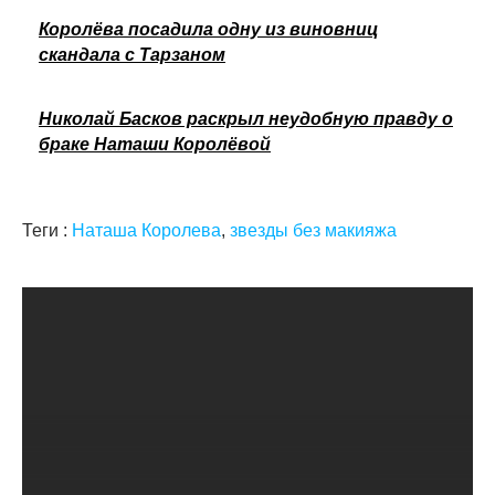
Королёва посадила одну из виновниц
скандала с Тарзаном
Николай Басков раскрыл неудобную правду о
браке Наташи Королёвой
Теги :
Наташа Королева
,
звезды без макияжа