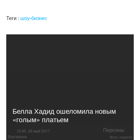
Теги :
шоу-бизнес
Белла Хадид ошеломила новым
«голым» платьем
Персоны
12:45, 26 май 2017
Екатерина
Фото: соцсети