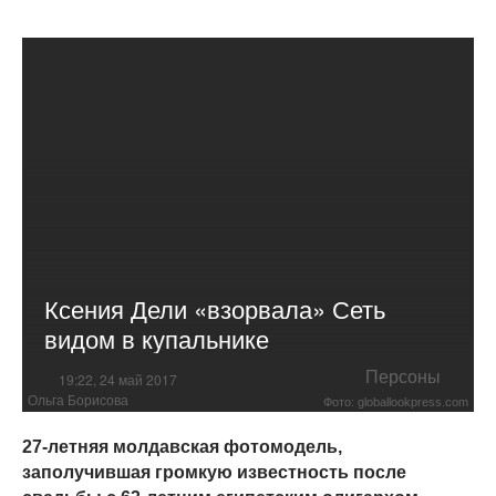
Ксения Дели «взорвала» Сеть
видом в купальнике
Персоны
19:22, 24 май 2017
Ольга Борисова
Фото: globallookpress.com
27-летняя молдавская фотомодель,
заполучившая громкую известность после