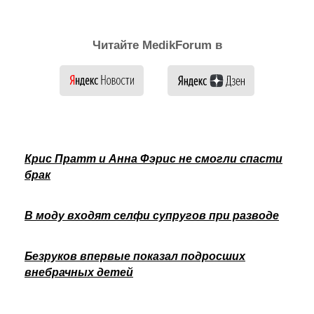
Читайте MedikForum в
Крис Пратт и Анна Фэрис не смогли спасти
брак
В моду входят селфи супругов при разводе
Безруков впервые показал подросших
внебрачных детей