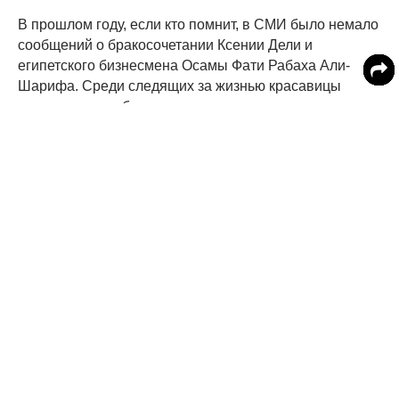
В прошлом году, если кто помнит, в СМИ было немало
сообщений о бракосочетании Ксении Дели и
египетского бизнесмена Осамы Фати Рабаха Али-
Шарифа. Среди следящих за жизнью красавицы
поклонников набралось немало тех, кто счел, что
своими полуобнаженными нарядами фотомодель
проявляет неуважение к супругу-мусульманину.
Сама Дели никак не комментирует такого рода
высказывания. Возможно, потому, что тех, кто
восторгается ее красотой и безупречным телом, все-
таки гораздо больше. (
ЧИТАТЬ ДАЛЬШЕ
)
Читайте MedikForum в