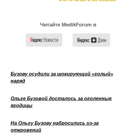
Читайте MedikForum в
Бузову осудили за шокирующий «голый»
наряд
Ольге Бузовой досталось за оголенные
ягодицы
На Ольгу Бузову набросились из-за
откровений