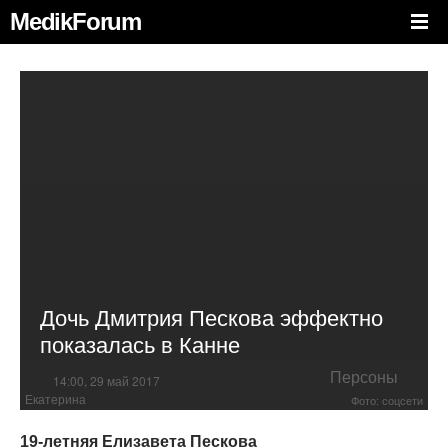
MedikForum
Дочь Дмитрия Пескова эффектно
показалась в Канне
Персоны
14:00, 29 май 2017
Екатерина
Фото: соцсети
19-летняя Елизавета Пескова