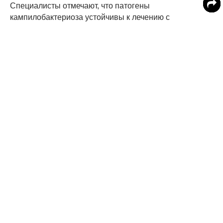
Специалисты отмечают, что патогены
кампилобактериоза устойчивы к лечению с
использованием антибиотиков, - в частности, к таким
как тетрациклин, налидиксовая кислота,
ципрофлоксацин. Лечение инфекции, таким образом,
может стать серьезной проблемой.
При попадании в организм Campylobacter jejuni
достигают тонкой кишки, внедряются в слизистую
оболочку и лимфоидные образования, вызывая
развитие воспалительного процесса различной
выраженности, у человека возникают лихорадка,
рвота, диарея. В большей степени заболеваемости
кампилобактериозом подвержены лица, страдающие
иммунодефицитными состояниями, дети и
беременные женщины. При тяжелом течении
кампилобактериоза могут развиваться опасные
осложнения, такие как серозный перитонит,
реактивный артрит, кишечное кровотечение,