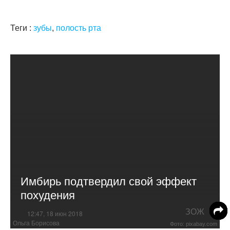
Теги :
зубы
,
полость рта
Имбирь подтвердил свой эффект
похудения
ЗОЖ
12:47, 18 июн 2018
Ольга Борисова
Фото: pixabay.com