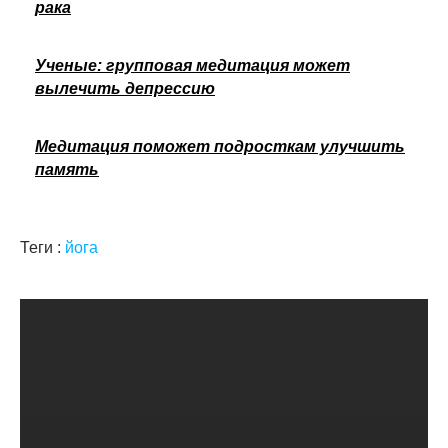
рака
Ученые: групповая медитация может
вылечить депрессию
Медитация поможет подросткам улучшить
память
Теги :
йога