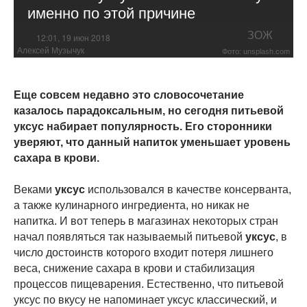
именно по этой причине
ЗОЖ
12:01, 19 июн 2018
Алексей Музычук
Фото: unsplash.com
Еще совсем недавно это словосочетание
казалось парадоксальным, но сегодня питьевой
уксус набирает популярность. Его сторонники
уверяют, что данный напиток уменьшает уровень
сахара в крови.
Веками
уксус
использовался в качестве консерванта,
а также кулинарного ингредиента, но никак не
напитка. И вот теперь в магазинах некоторых стран
начал появляться так называемый питьевой
уксус
, в
число достоинств которого входит потеря лишнего
веса, снижение сахара в крови и стабилизация
процессов пищеварения. Естественно, что питьевой
уксус по вкусу не напоминает уксус классический, и