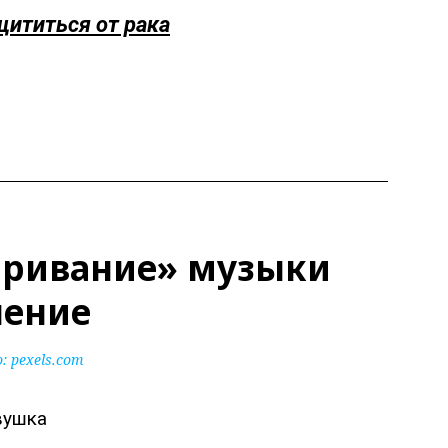
ититься от рака
аривание» музыки
пение
 pexels.com