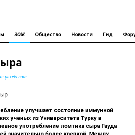
ны
ЗОЖ
Общество
Новости
Гид
Фор
сыра
: pexels.com
ребление улучшает состояние иммунной
их ученых из Университета Турку в
невное употребление ломтика сыра Гауда
й значительно более крепкой. Между