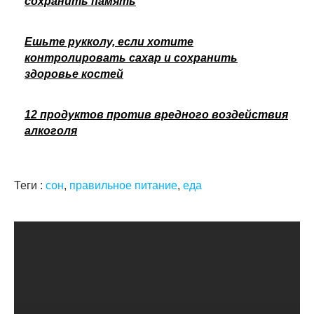
сохранить память
Ешьте рукколу, если хотите
контролировать сахар и сохранить
здоровье костей
12 продуктов против вредного воздействия
алкоголя
Теги :
сон
,
правильное питание
,
еда