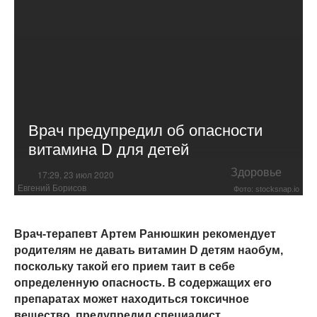
Врач предупредил об опасности
витамина D для детей
Здоровье
17:29, 23 июл 2020
Евгений Борисов
Фото: stocksnap.io
Врач-терапевт Артем Ранюшкин рекомендует
родителям не давать витамин D детям наобум,
поскольку такой его прием таит в себе
определенную опасность. В содержащих его
препаратах может находиться токсичное
вещество, предупредил специалист.