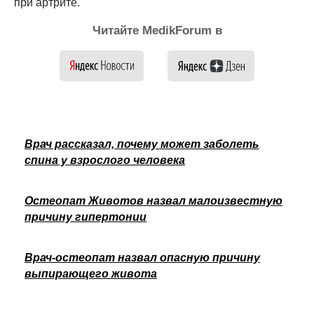
при артрите.
Читайте MedikForum в
Врач рассказал, почему может заболеть
спина у взрослого человека
Остеопат Животов назвал малоизвестную
причину гипертонии
Врач-остеопат назвал опасную причину
выпирающего живота