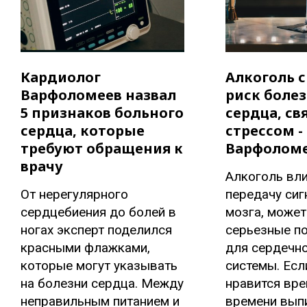
Кардиолог
Алкоголь 
Варфоломеев назвал
риск боле
5 признаков больного
сердца, св
сердца, которые
стрессом -
требуют обращения к
Варфолом
врачу
Алкоголь вли
От нерегулярного
передачу сиг
сердцебиения до болей в
мозга, может
ногах эксперт поделился
серьезные п
красными флажками,
для сердечн
которые могут указывать
системы. Есл
на болезни сердца. Между
нравится вре
неправильным питанием и
времени выпи