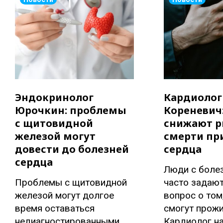
Эндокринолог
Кардиолог
Юрочкин: проблемы
Кореневич:
с щитовидной
снижают р
железой могут
смерти пр
довести до болезней
сердца
сердца
Люди с боле
Проблемы с щитовидной
часто задаю
железой могут долгое
вопрос о том
время оставаться
смогут прожи
недиагностированными,
Кардиолог н