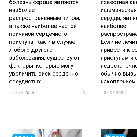
болезнь сердца является
известная ка
наиболее
ишемическая
распространенным типом,
сердца, явля
а также наиболее частой
наиболее
причиной сердечного
распростран
приступа. Как и в случае
Если не лечи
любого другого
привести к 
заболевания, существуют
приступам и 
факторы, которые могут
недостаточно
увеличить риск сердечно-
обычно вызы
сосудистых...
накоплением 
27-07-2026
25-07-2026
0
Новости
Новости