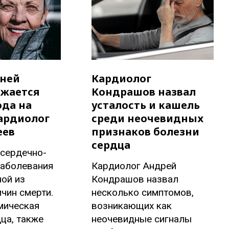
зней
Кардиолог
ижается
Кондрашов назвал
ода на
усталость и кашель
кардиолог
среди неочевидных
еев
признаков болезни
сердца
 сердечно-
заболевания
Кардиолог Андрей
ой из
Кондрашов назвал
чин смерти.
несколько симптомов,
мическая
возникающих как
ца, также
неочевидные сигналы