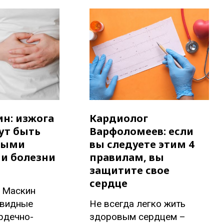
ин: изжога
Кардиолог
ут быть
Варфоломеев: если
ными
вы следуете этим 4
и болезни
правилам, вы
защитите свое
сердце
 Маскин
евидные
Не всегда легко жить
рдечно-
здоровым сердцем –