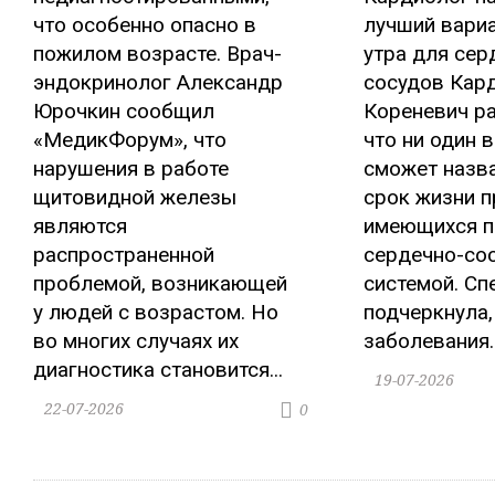
что особенно опасно в
лучший вариа
пожилом возрасте. Врач-
утра для сер
эндокринолог Александр
сосудов Кар
Юрочкин сообщил
Кореневич ра
«МедикФорум», что
что ни один в
нарушения в работе
сможет назв
щитовидной железы
срок жизни п
являются
имеющихся п
распространенной
сердечно-со
проблемой, возникающей
системой. Сп
у людей с возрастом. Но
подчеркнула,
во многих случаях их
заболевания..
диагностика становится...
19-07-2026
22-07-2026
0