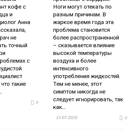
нт кофе с
Ноги могут отекать по
дца и
разным причинам. В
диолог Анна
жаркое время года эта
ссказала,
проблема становится
рач не
более распространенной
ать точный
– сказывается влияние
ри
высокой температуры
роблемах с
воздуха и более
судистой
интенсивного
ециалист
употребления жидкостей.
 что такие
Тем не менее, этот
.
симптом никогда не
следует игнорировать, так
0
как...
15-07-2026
0