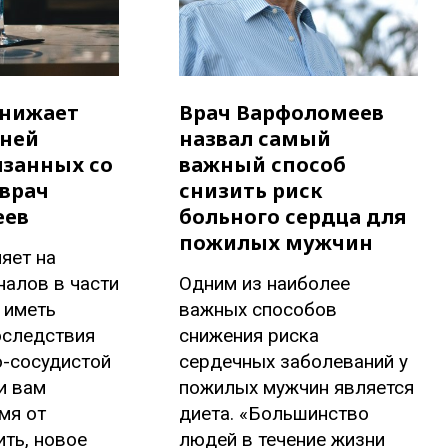
снижает
Врач Варфоломеев
зней
назвал самый
язанных со
важный способ
 врач
снизить риск
еев
больного сердца для
пожилых мужчин
яет на
налов в части
Одним из наиболее
 иметь
важных способов
оследствия
снижения риска
о-сосудистой
сердечных заболеваний у
и вам
пожилых мужчин является
мя от
диета. «Большинство
ть, новое
людей в течение жизни