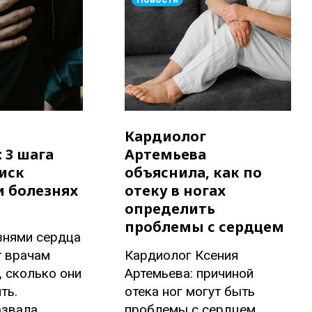
Кардиолог
 3 шага
Артемьева
иск
объяснила, как по
и болезнях
отеку в ногах
определить
проблемы с сердцем
знями сердца
т врачам
Кардиолог Ксения
, сколько они
Артемьева: причиной
ть.
отека ног могут быть
азвала
проблемы с сердцем.