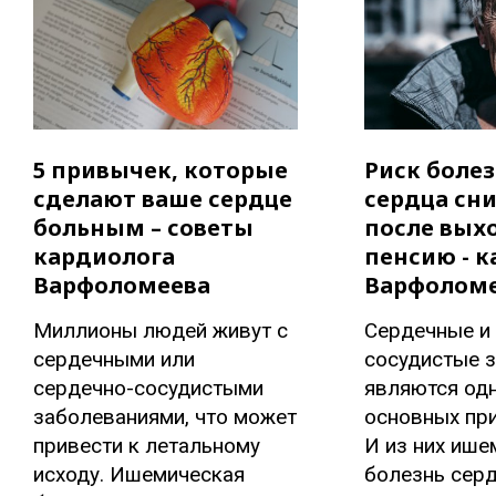
5 привычек, которые
Риск боле
сделают ваше сердце
сердца сн
больным – советы
после вых
кардиолога
пенсию - 
Варфоломеева
Варфолом
Миллионы людей живут с
Сердечные и
сердечными или
сосудистые 
сердечно-сосудистыми
являются одн
заболеваниями, что может
основных при
привести к летальному
И из них ише
исходу. Ишемическая
болезнь серд