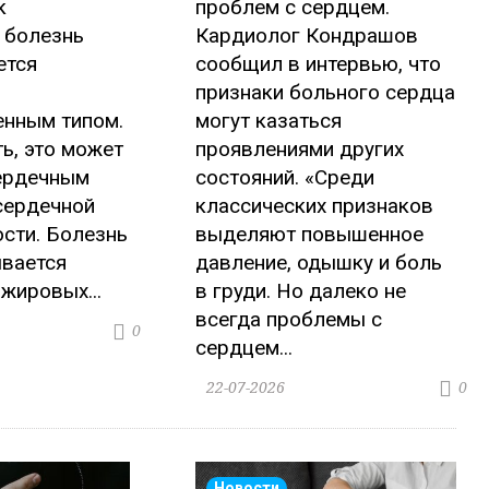
к
проблем с сердцем.
 болезнь
Кардиолог Кондрашов
ется
сообщил в интервью, что
признаки больного сердца
енным типом.
могут казаться
ть, это может
проявлениями других
сердечным
состояний. «Среди
сердечной
классических признаков
сти. Болезнь
выделяют повышенное
вается
давление, одышку и боль
жировых...
в груди. Но далеко не
всегда проблемы с
0
сердцем...
22-07-2026
0
Новости