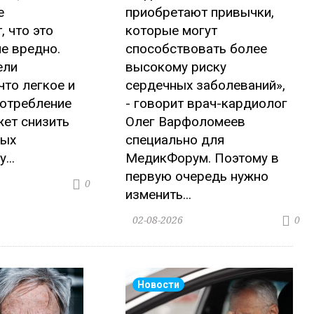
е
приобретают привычки,
, что это
которые могут
е вредно.
способствовать более
ели
высокому риску
что легкое и
сердечных заболеваний»,
потребление
- говорит врач-кардиолог
ет снизить
Олег Варфоломеев
ных
специально для
...
МедикФорум. Поэтому в
первую очередь нужно
0
изменить...
02-08-2026
0
Новости