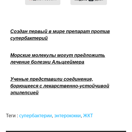
Создан первый в мире препарат против
супербактерий
Морские молекулы могут предложить
лечение болезни Альцгеймера
Ученые представили соединение,
борющееся с лекарственно-устойчивой
эпилепсией
Теги :
супербактерии
,
энтерококки
,
ЖКТ