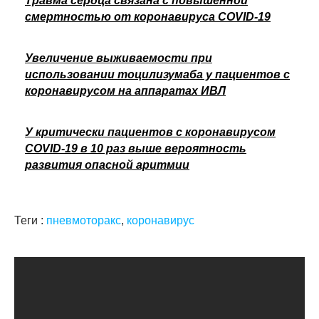
Травма сердца связана с повышенной
смертностью от коронавируса COVID-19
Увеличение выживаемости при
использовании тоцилизумаба у пациентов с
коронавирусом на аппаратах ИВЛ
У критически пациентов с коронавирусом
COVID-19 в 10 раз выше вероятность
развития опасной аритмии
Теги :
пневмоторакс
,
коронавирус