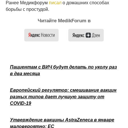
Ранее Медикфорум
писал
о домашних способах
борьбы с простудой.
Читайте MedikForum в
Пациентам с ВИЧ будут делать по уколу раз
в два месяца
Европейский регулятор: смешивание вакцин
разных типов дает лучшую защиту от
COVID-19
Утверждение вакцины AstraZeneca в январе
маловероятно: ЕС