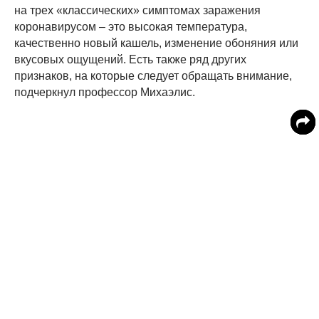
на трех «классических» симптомах заражения
коронавирусом – это высокая температура,
качественно новый кашель, изменение обоняния или
вкусовых ощущений. Есть также ряд других
признаков, на которые следует обращать внимание,
подчеркнул профессор Михаэлис.
По данным врача, более 10 процентов пациентов
испытывают при инфицировании только желудочно-
кишечные симптомы. Помимо того известны жалобы
заболевших ковидом о головокружении, кожной сыпи,
необъяснимой боли в горле. У некоторых пациентов
возникали сильные головные боли и состояния
дезориентации.
Ученый констатирует, что новый «британский» штамм
коронавируса не вызвал решающих изменений в