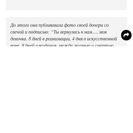
До этого она публиковала фото своей дочери со
свечой и подписью: “Ты вернулась к нам...., моя
девочка. 8 дней в реанимации, 4 дня в искусственной
коме. 8 дней ожидания, между жизнью и смертью.
Значит будешь жить!!”.
Ранее Алиса сообщала о тяжелом некрозе лобной
пазухи, обезобразившем ее лицо. Казьмина считает,
что ее просто кто-то проклял.
Похоже, последний суд, на котором было принято
решение о выселении бывшей супруги футболиста из
их дома под Санкт-Петербургом, совсем доконал
женщину.