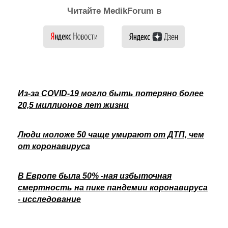
Читайте MedikForum в
Из-за COVID-19 могло быть потеряно более
20,5 миллионов лет жизни
Люди моложе 50 чаще умирают от ДТП, чем
от коронавируса
В Европе была 50% -ная избыточная
смертность на пике пандемии коронавируса
- исследование