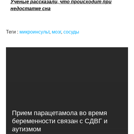
Ученые рассказали, что происходит при
недостатке сна
Теги :
микроинсульт
,
мозг
,
сосуды
Прием парацетамола во время
беременности связан с СДВГ и
аутизмом