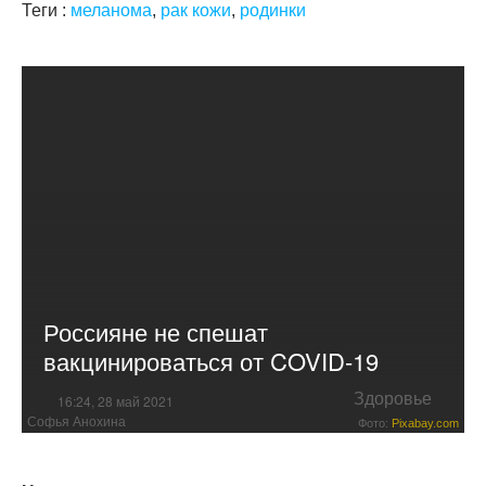
Теги :
меланома
,
рак кожи
,
родинки
Россияне не спешат
вакцинироваться от COVID-19
Здоровье
16:24, 28 май 2021
Софья Анохина
Фото:
Pixabay.com