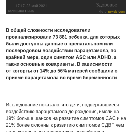
Здоровье
17:17, 28 май 2021
Телицына Нина
Фото:
pexels.com
В общей сложности исследователи
проанализировали 73 881 ребенка, для которых
были доступны данные о пренатальном или
послеродовом воздействии парацетамола, по
крайней мере, один симптом ASC или ADHD, а
также основные коварианты. В зависимости
от когорты от 14% до 56% матерей сообщили о
приеме парацетамола во время беременности.
Исследование показало, что дети, подвергавшиеся
воздействию парацетамола до рождения, имели на
19% больше шансов на развитие симптомов САС и на
21% более склонны к развитию симптомов СДВГ, чем
дети, которые не подвергались воздействию