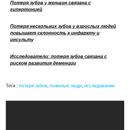
Потеря зубов у женщин связана с
гипертонией
Потеря нескольких зубов у взрослых людей
повышает склонность к инфаркту и
инсульту
Исследователи: потеря зубов связана с
риском развития деменции
Теги :
потеря зубов
,
пожилые люди
,
исследование