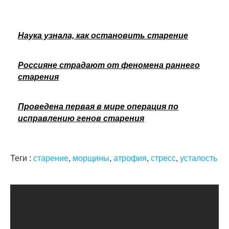
Наука узнала, как остановить старение
Россияне страдают от феномена раннего
старения
Проведена первая в мире операция по
исправлению генов старения
Теги :
старение
,
морщины
,
атрофия
,
стресс
,
усталость