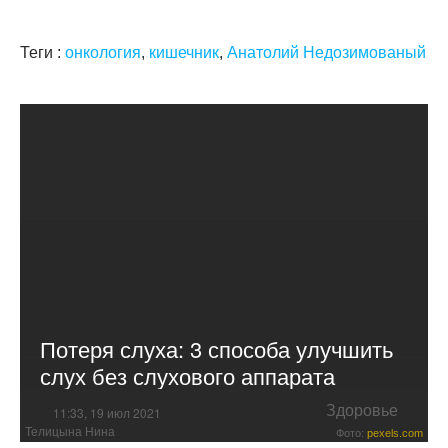
Теги :
онкология
,
кишечник
,
Анатолий Недозимованый
Потеря слуха: 3 способа улучшить
слух без слухового аппарата
Здоровье
11:33, 19 июл 2021
Телицына Нина
Фото:
pexels.com