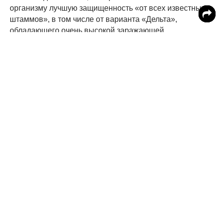
организму лучшую защищенность «от всех известных
штаммов», в том числе от варианта «Дельта»,
обладающего очень высокой заражающей
способностью.
Врач посоветовал переболевшим россиянам
привиться от ковида, независимо от показателя
уровня антител.
Ранее портал MedikForum.ru писал о том, что
академик РАН Виталий Зверев
допустил
ненужность
прививки для тех, кто уже переболел коронавирусом.
Читайте MedikForum в