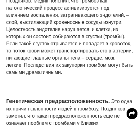
Поздняков. Медик пояснил, что тромбоз как
патологический процесс активизируется под
влиянием воспаления, затрагивающего эндотелий, –
слой, выстилающий кровеносные сосуды изнутри.
Целостность эндотелия нарушается, и клетки, из
которых он состоит, собираются в сгустки (тромбы).
Если такой сгусток отрывается и попадает в кровоток,
то поток крови может транспортировать его в артерии,
питающие главные органы тела – сердце, мозг,
легкие. Последствия их закупорки тромбом могут быть
самыми драматичными.
Генетическая предрасположенность.
Это одна
их причин склонности людей к тромбозу. Поздняков
заметил, что такая предрасположенность еще не
означает проблем с тромбами у близких
родственников. Понять, что генетика делает человека
подверженным патологии, в общем очень трудно –