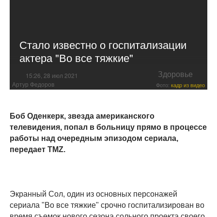
Стало известно о госпитализации
актера "Во все тяжкие"
Здоровье
15:26, 28 июл 2021
Артур Федоров
Фото:
кадр из видео
Боб Оденкерк, звезда американского
телевидения
, попал в больницу прямо в процессе
работы над очередным эпизодом сериала,
передает TMZ.
Экранный Сол, один из основных персонажей
сериала "Во все тяжкие" срочно госпитализирован во
время съемок нового сезона сольного проекта своего