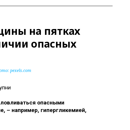
щины на пятках
личии опасных
ото:
pexels.com
словливаться опасными
е, – например, гипергликемией,