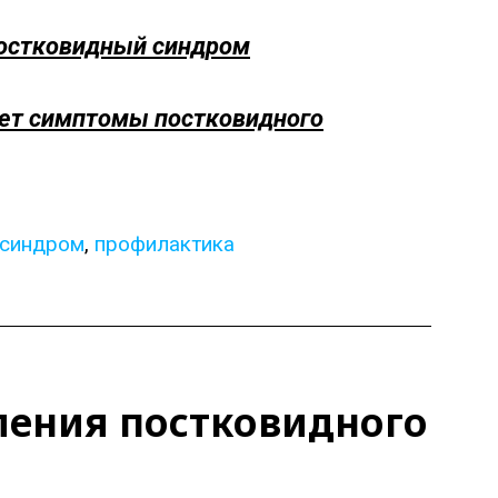
постковидный синдром
ет симптомы постковидного
 синдром
,
профилактика
ления постковидного