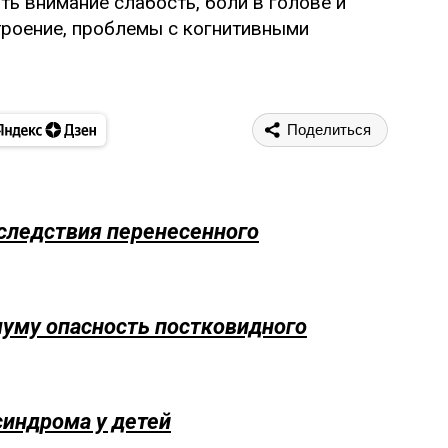
ть внимание слабость, боли в голове и
троение, проблемы с когнитивными
Поделиться
следствия перенесенного
муму опасность постковидного
индрома у детей