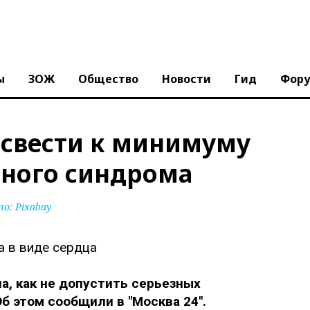
ы
ЗОЖ
Общество
Новости
Гид
Фор
к свести к минимуму
дного синдрома
то:
Pixabay
, как не допустить серьезных
б этом сообщили в "Москва 24".