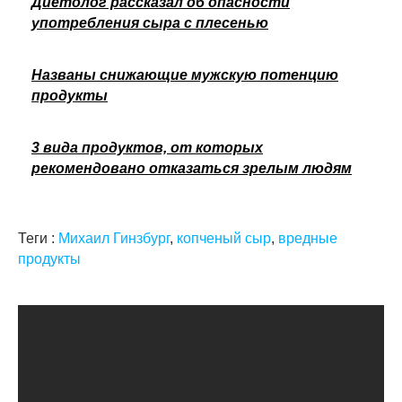
Диетолог рассказал об опасности
употребления сыра с плесенью
Названы снижающие мужскую потенцию
продукты
3 вида продуктов, от которых
рекомендовано отказаться зрелым людям
Теги :
Михаил Гинзбург
,
копченый сыр
,
вредные
продукты