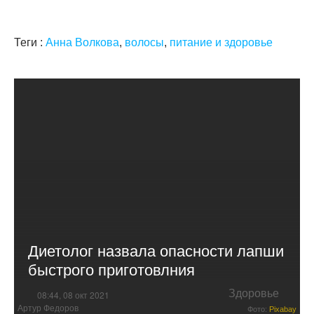
Теги :
Анна Волкова
,
волосы
,
питание и здоровье
Диетолог назвала опасности лапши
быстрого приготовлния
Здоровье
08:44, 08 окт 2021
Артур Федоров
Фото:
Pixabay