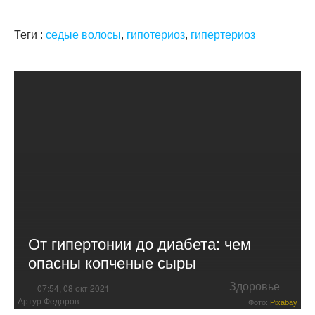
Теги :
седые волосы
,
гипотериоз
,
гипертериоз
От гипертонии до диабета: чем
опасны копченые сыры
Здоровье
07:54, 08 окт 2021
Артур Федоров
Фото:
Pixabay