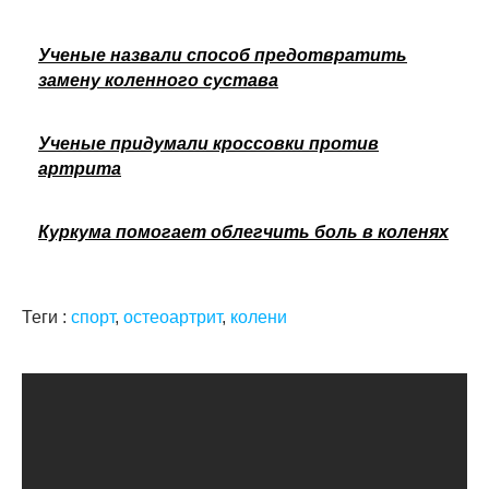
Ученые назвали способ предотвратить
замену коленного сустава
Ученые придумали кроссовки против
артрита
Куркума помогает облегчить боль в коленях
Теги :
спорт
,
остеоартрит
,
колени