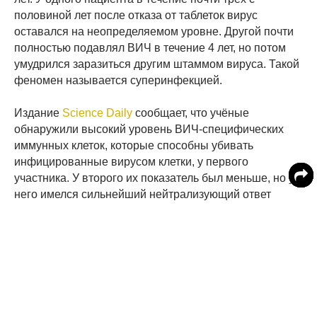
половиной лет после отказа от таблеток вирус
оставался на неопределяемом уровне. Другой почти
полностью подавлял ВИЧ в течение 4 лет, но потом
умудрился заразиться другим штаммом вируса. Такой
феномен называется суперинфекцией.
Издание
Science Daily
сообщает, что учёные
обнаружили высокий уровень ВИЧ-специфических
иммунных клеток, которые способны убивать
инфицированные вирусом клетки, у первого
участника. У второго их показатель был меньше, но у
него имелся сильнейший нейтрализующий ответ
антител на протяжении всего периода наблюдений
вплоть до внезапного восстановления показателей
ВИЧ в организме.
Следовательно, у каждого человека имеется свой
механизм контроля. И если люди прекращают приём
ВААРТ на длительный период, необходимо