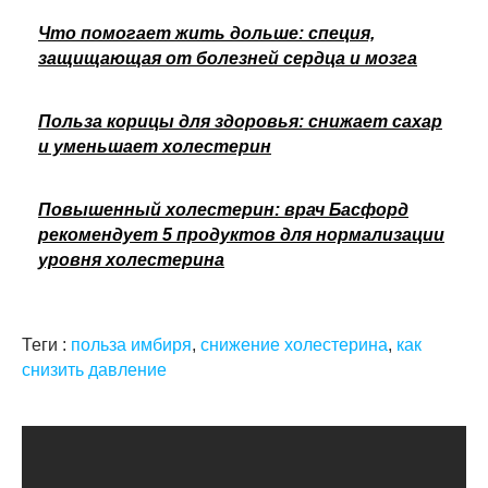
Что помогает жить дольше: специя,
защищающая от болезней сердца и мозга
Польза корицы для здоровья: снижает сахар
и уменьшает холестерин
Повышенный холестерин: врач Басфорд
рекомендует 5 продуктов для нормализации
уровня холестерина
Теги :
польза имбиря
,
снижение холестерина
,
как
снизить давление