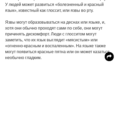
У людей может развиться «болезненный и красный
язык», известный как глоссит, или язвы во рту.
Язвы могут образовываться на деснах или языке, и,
хотя они обычно проходят сами по себе, они могут
причинять дискомфорт. Люди с глосситом могут
заметить, что их язык выглядит «мясистым» или
«огненно-красным и воспаленным». На языке также
могут появиться красные пятна или он может казаться
необычно гладким.
Другие симптомы дефицитной анемии могут повлиять
на то, как вы действуете, и на ваше психическое
здоровье.
NHS заявляет, что люди с дефицитом B12 могут
испытывать «депрессию, раздражительность,
изменения в том, как вы ходите и передвигаетесь,
изменения в том, как вы думаете, чувствуете и ведете