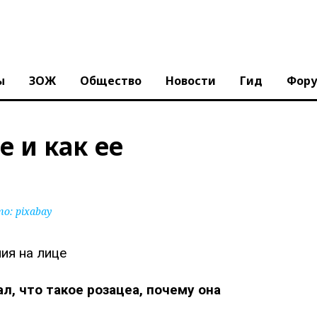
ы
ЗОЖ
Общество
Новости
Гид
Фор
е и как ее
то:
pixabay
, что такое розацеа, почему она