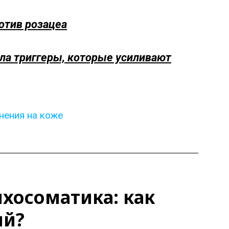
отив розацеа
ала триггеры, которые усиливают
нения на коже
ихосоматика: как
ий?