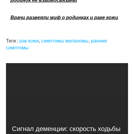
родинок не взаимосвязаны
Врачи развеяли миф о родинках и раке кожи
Теги :
рак кожи
,
симптомы меланомы
,
ранние
симптомы
Сигнал деменции: скорость ходьбы