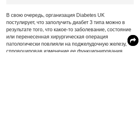
В свою очередь, организация Diabetes UK
постулирует, что заполучить диабет 3 типа можно в
результате того, что какое-то заболевание, состояние
или перенесенная хирургическая операция
патологически повлияли на поджелудочную железу,
спровоцировав изменение ее функционирования.
Пострадавшая железа перестает вырабатывать
достаточное количество инсулина, а также перестает
производить фермент, необходимый для
переваривания пищи.
Экспертами была назван «ряд признаков», которыми
проявляется диабет 3 типа.
Самопроизвольная, беспричинная на первый
взгляд потеря веса.