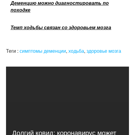
Деменцию можно диагностировать по
походке
Темп ходьбы связан со здоровьем мозга
Теги :
симптомы деменции
,
ходьба
,
здоровье мозга
Долгий ковид: коронавирус может