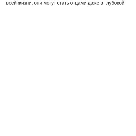
всей жизни, они могут стать отцами даже в глубокой
старости. У мужчин нет особых возрастных барьеров
для отцовства.
Стресс отца негативно влияет на
развитие мозга ребенка
Материальное положение.
Хотя два
вышеупомянутых фактора являются полностью
биологическими, социальные и экономические
факторы также играют важную роль в определении
подходящего возраста для того, чтобы стать отцом.
Если мужчина финансово нестабилен и не имеет
средств обеспечить себя и семью, зачать ребенка
будет не очень хорошей идеей – лучше подождать
изменения ситуации. Ребенку потребуется много