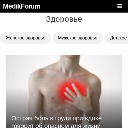
MedikForum
Здоровье
Женское здоровье
Мужское здоровье
Детское
Острая боль в груди при вдохе
говорит об опасном для жизни