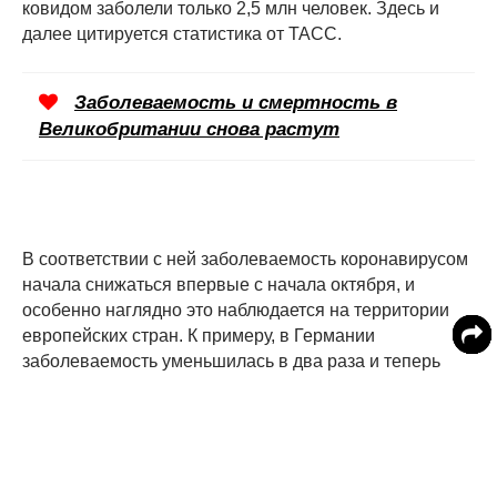
ковидом заболели только 2,5 млн человек. Здесь и
далее цитируется статистика от ТАСС.
Заболеваемость и смертность в
Великобритании снова растут
В соответствии с ней заболеваемость коронавирусом
начала снижаться впервые с начала октября, и
особенно наглядно это наблюдается на территории
европейских стран. К примеру, в Германии
заболеваемость уменьшилась в два раза и теперь
составляет около 60 000 случаев в сутки, в Италии и
Франции опустилась до минимумов начала сентября
и теперь составляет 30 000 в сутки. В некоторых
государствах Америки тоже отмечается снижение, до
весенних показателей цифры упали в США и