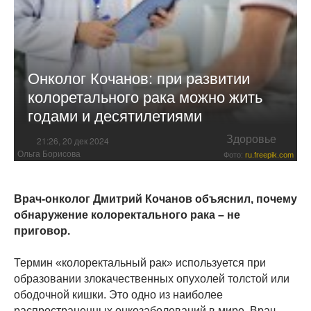
Онколог Кочанов: при развитии
колоретального рака можно жить
годами и десятилетиями
Здоровье
21:26, 20 дек 2024
Ольга Борисова
Фото:
ru.freepik.com
Врач-онколог Дмитрий Кочанов объяснил, почему
обнаружение колоректального рака – не
приговор.
Термин «колоректальный рак» используется при
образовании злокачественных опухолей толстой или
ободочной кишки. Это одно из наиболее
распространенных онкозаболеваний в мире. Врач-