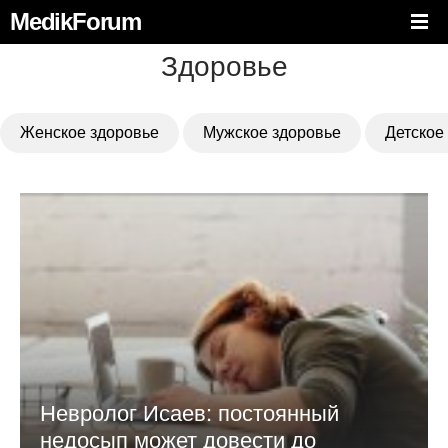
MedikForum
Здоровье
Женское здоровье
Мужское здоровье
Детское
Невролог Исаев: постоянный
недосып может довести до