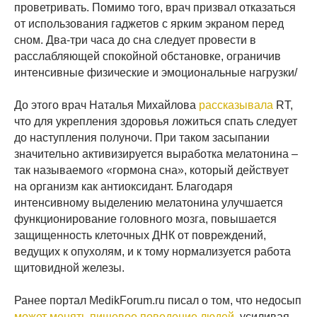
проветривать. Помимо того, врач призвал отказаться
от использования гаджетов с ярким экраном перед
сном. Два-три часа до сна следует провести в
расслабляющей спокойной обстановке, ограничив
интенсивные физические и эмоциональные нагрузки/
До этого врач Наталья Михайлова
рассказывала
RT,
что для укрепления здоровья ложиться спать следует
до наступления полуночи. При таком засыпании
значительно активизируется выработка мелатонина –
так называемого «гормона сна», который действует
на организм как антиоксидант. Благодаря
интенсивному выделению мелатонина улучшается
функционирование головного мозга, повышается
защищенность клеточных ДНК от повреждений,
ведущих к опухолям, и к тому нормализуется работа
щитовидной железы.
Ранее портал MedikForum.ru писал о том, что недосып
может менять пищевое поведение людей
, усиливая