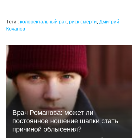
Теги :
колоректальный рак
,
риск смерти
,
Дмитрий
Кочанов
Врач Романова: может ли
постоянное ношение шапки стать
причиной облысения?