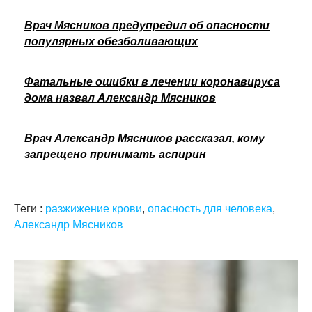
Врач Мясников предупредил об опасности
популярных обезболивающих
Фатальные ошибки в лечении коронавируса
дома назвал Александр Мясников
Врач Александр Мясников рассказал, кому
запрещено принимать аспирин
Теги :
разжижение крови
,
опасность для человека
,
Александр Мясников