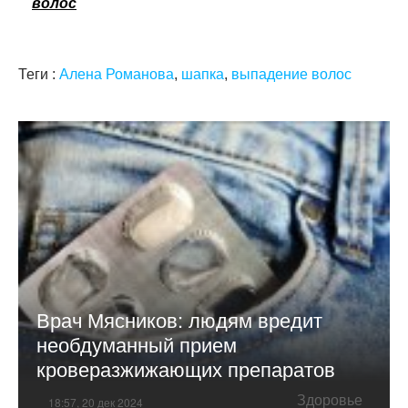
волос
Теги :
Алена Романова
,
шапка
,
выпадение волос
Врач Мясников: людям вредит
необдуманный прием
кроверазжижающих препаратов
Здоровье
18:57, 20 дек 2024