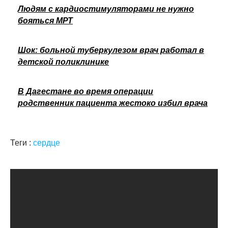
Людям с кардиостимуляторами не нужно
бояться МРТ
Шок: больной туберкулезом врач работал в
детской поликлинике
В Дагестане во время операции
родственник пациента жестоко избил врача
Теги :
сердце