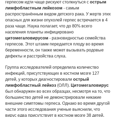
герпесом идти чаще рискуют столкнуться с
острым
лимфобластным лейкозом
- самым
распространённым видом детского рака. У жертв этих
опасных для жизни опухолей герпес встречается в 4
раза чаще. Наука полагает, что до 80% всего
населения планеты инфицировано
цитомегаловирусом
- разновидностью семейства
герпесов. Этот штамм передается плоду во время
беременности, он также может вызывать родовые
дефекты и расстройства слуха.
Группа исследователей определила количество
инфекций, присутствующих в костном мозге 127
детей, у которых диагностировали
острый
лимфобластный лейкоз
(ОЛЛ).
Цитомегаловирус
был обнаружен во всех образцах, несмотря на то, что
большинство детей не демонстрировали никакие
внешние симптомы герпеса. Однако во время другой
части этого исследования ученые выяснили, что
вирус едва присутствует в костном мозге 38 детей,