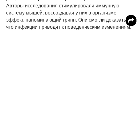
Авторы исследования стимулировали иммунную
систему мышей, воссоздавая у них в организме
эффект, напоминающий грипп. Они смогли доказать,
что инфекции приводят к поведенческим изменениям,
которые затем передаются от одного поколения к
другому.
Авторы исследования объяснили, что внешние
изменения вроде нехватки материнской заботы, могут
повлиять на изменения ДНК. Именно это приводит к
перманентным переменам в поведении или к
развитию психических заболеваний вроде депрессии.
Ученые также выяснили, что именно это заставляет
дочерей, рожденных от переболевших гриппом
женщин, с меньшей страстью относиться к
воспитанию собственных детей. Впрочем, эксперты
считают, что необходимо провести дополнительные
исследования о том, почему инфекции матерей сами
по себе воздействуют на детский мозг. (
ЧИТАТЬ