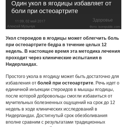
Один укол в ягодицы избавляет от
боли при остеоартрите
Здоровье
11:09, 02 май 2017
Алексей Музычук
Фото: isorepublic.com
Укол стероидов в ягодицы может облегчить боль
при остеоартрите бедра в течение целых 12
недель. В настоящее время эта методика лечения
проходит через клинические испытания в
Нидерландах.
Простого укола в ягодицу может быть достаточно для
избавления от
болей при о
стеоартрите
. Речь идет о
единичной инъекции стероидов в мышцы ягодицы,
после которой добровольцы смогли избавиться от
мучительных болезненных ощущений на срок до 12
недель в ходе клинических исследований в
Нидерландах. Достигнутый срок обезболивания
вполне сравним с результатами традиционных