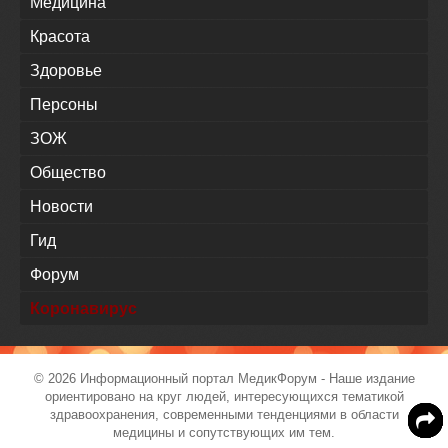
Медицина
Красота
Здоровье
Персоны
ЗОЖ
Общество
Новости
Гид
Форум
Коронавирус
© 2026 Информационный портал
МедикФорум
- Наше издание
ориентировано на круг людей, интересующихся тематикой
здравоохранения, современными тенденциями в области
медицины и сопутствующих им тем.