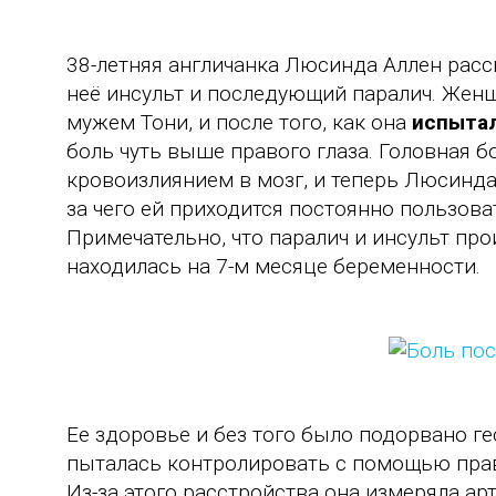
38-летняя англичанка Люсинда Аллен расск
неё инсульт и последующий паралич. Жен
мужем Тони, и после того, как она
испытал
боль чуть выше правого глаза. Головная 
кровоизлиянием в мозг, и теперь Люсинда 
за чего ей приходится постоянно пользов
Примечательно, что паралич и инсульт пр
находилась на 7-м месяце беременности.
Ее здоровье и без того было подорвано 
пыталась контролировать с помощью прав
Из-за этого расстройства она измеряла а