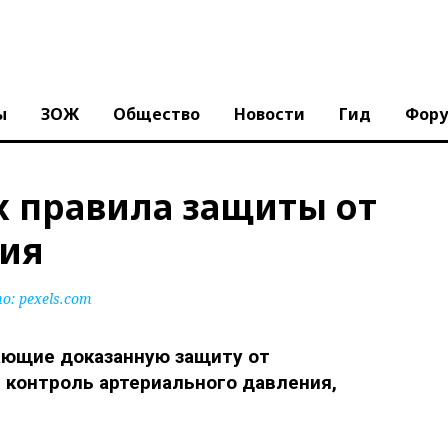
ы
ЗОЖ
Общество
Новости
Гид
Фор
х правила защиты от
мия
: pexels.com
ающие доказанную защиту от
я контроль артериального давления,
.