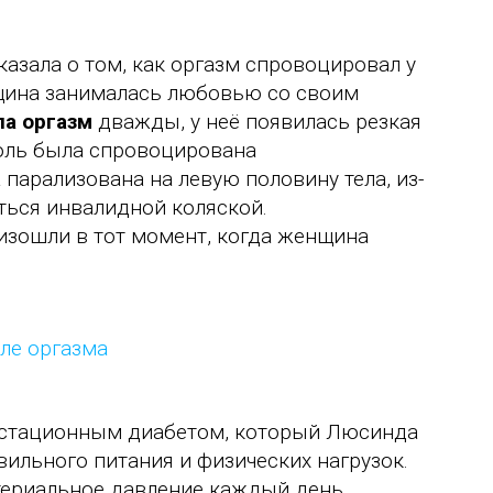
азала о том, как оргазм спровоцировал у
щина занималась любовью со своим
а оргазм
дважды, у неё появилась резкая
боль была спровоцирована
парализована на левую половину тела, из-
аться инвалидной коляской.
оизошли в тот момент, когда женщина
гестационным диабетом, который Люсинда
ильного питания и физических нагрузок.
ртериальное давление каждый день.