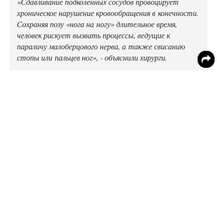
«Сдавливание подколенных сосудов провоцирует
хроническое нарушение кровообращения в конечности.
Сохраняя позу «нога на ногу» длительное время,
человек рискует вызвать процессы, ведущие к
параличу малоберцового нерва, а также свисанию
стопы или пальцев ног», - объяснили хирурги.
Кроме того, сидеть в такой позе крайне вредно для
вен и сосудов. Медики утверждают, что при этом
нарушаются кровообращение и лимфообращение,
возникают предпосылки для появления варикозного
расширения вен.
В свою очередь, зарубежные специалисты приводят
данные о том, что при закидывании ноги на ногу
возрастает нагрузка на крестцово-подвздошные
сочленения и позвоночник. В результате у человека,
который часто и подолгу сидит в такой позе, может
развиваться артроз, тромбоз, а также застой крови в