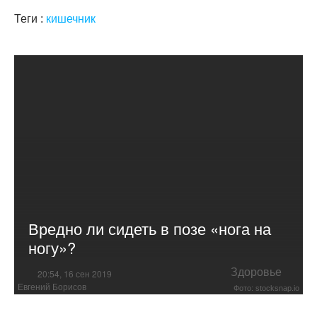
Теги :
кишечник
Вредно ли сидеть в позе «нога на
ногу»?
Здоровье
20:54, 16 сен 2019
Евгений Борисов
Фото: stocksnap.io