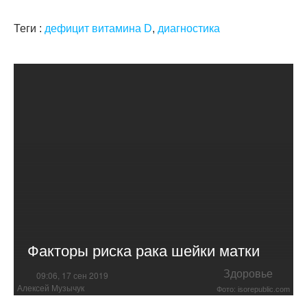
Теги :
дефицит витамина D
,
диагностика
Факторы риска рака шейки матки
Здоровье
09:06, 17 сен 2019
Алексей Музычук
Фото: isorepublic.com