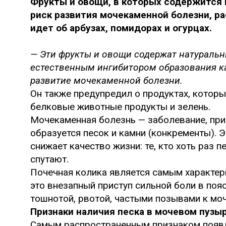
Фрукты и овощи, в которых содержится 
риск развития мочекаменной болезни, ра
идет об арбузах, помидорах и огурцах.
— Эти фрукты и овощи содержат натуральн
естественным ингибитором образования к
развитие мочекаменной болезни.
Он также предупредил о продуктах, которы
белковые животные продукты и зелень.
Мочекаменная болезнь — заболевание, пр
образуется песок и камни (конкременты). 
снижает качество жизни: те, кто хоть раз п
спутают.
Почечная колика является самым характе
это внезапный приступ сильной боли в по
тошнотой, рвотой, частыми позывами к мо
Признаки наличия песка в мочевом пузы
Самым распространенным признаком появл