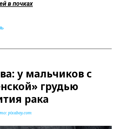
й в почках
нь
а: у мальчиков с
нской» грудью
ития рака
то:
pixabay.com