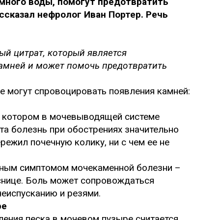
много воды, помогут предотвратить
ссказал нефролог Иван Портер. Речь
ый цитрат, который является
амней и может помочь предотвратить
е могут спровоцировать появления камней:
и котором в мочевыводящей системе
Эта болезнь при обострениях значительно
ережил почечную колику, ни с чем ее не
рным симптомом мочекаменной болезни –
яснице. Боль может сопровождаться
чеиспусканию и резями.
ре
ения песка в мочевом пузыре считается