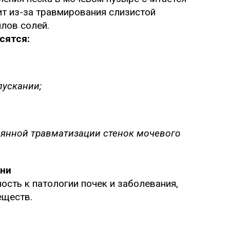
ит из-за травмирования слизистой
лов солей.
сятся:
пускании;
тоянной травматизации стенок мочевого
зни
сть к патологии почек и заболевания,
еществ.