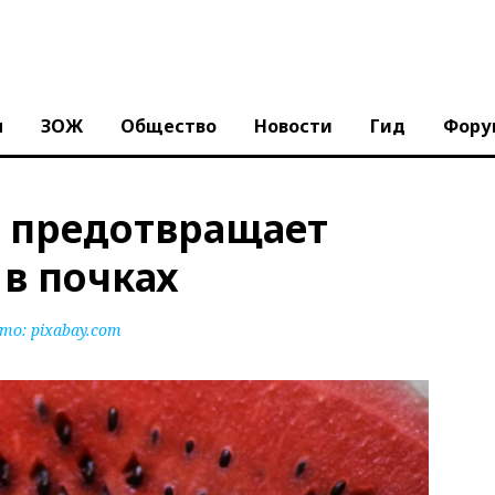
ы
ЗОЖ
Общество
Новости
Гид
Фору
я предотвращает
в почках
то:
pixabay.com