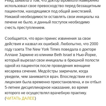
Рейд заявила о том, что доктор Бромхолл намеренно
использовал свое превосходство перед беззащитным
пациентом, находящимся под общей анестезией.
Никакой необходимости оставлять свои инициалы на
печени не было, и данный поступок необходимо
счесть преступлением.
Сообщается, что врач принес извинения за свои
действия и назвал их ошибкой. Любопытно, что 2000
году газета The New York Times поведала о докторе
Аллане Заркине из клиники Beth Israel в Нью-Йорке,
который вырезал свои инициалы в брюшной полости
одной из пациенток после проведения женщине
кесарева сечение. Медсёстры закричали, когда
увидели, чем занимается врач. Впоследствии его
лицензия была временно приостановлена, и он отбыл
5-летнее дисциплинарное наказание, во время
которого не осуществлял врачебную практику.
(
ЧИТАТЬ ДАЛЕЕ
)