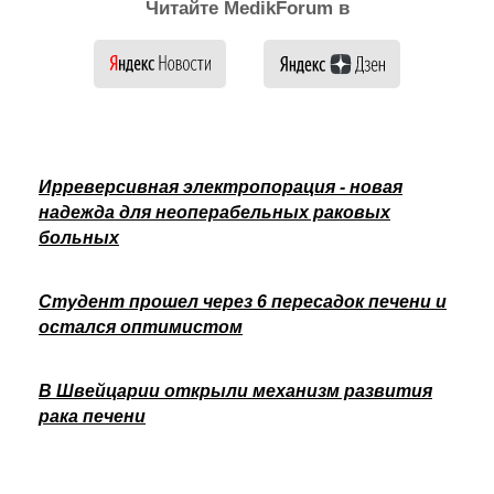
Читайте MedikForum в
Ирреверсивная электропорация - новая
надежда для неоперабельных раковых
больных
Студент прошел через 6 пересадок печени и
остался оптимистом
В Швейцарии открыли механизм развития
рака печени