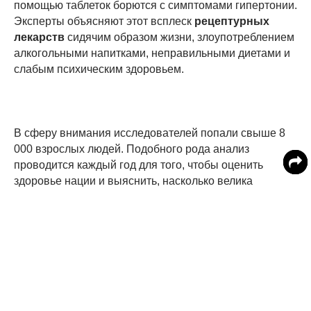
помощью таблеток борются с симптомами гипертонии.
Эксперты объясняют этот всплеск
рецептурных
лекарств
сидячим образом жизни, злоупотреблением
алкогольными напитками, неправильными диетами и
слабым психическим здоровьем.
В сферу внимания исследователей попали свыше 8
000 взрослых людей. Подобного рода анализ
проводится каждый год для того, чтобы оценить
здоровье нации и выяснить, насколько велика
лекарственная зависимость британцев. Нынешние
результаты исследования эксперты называют
тревожным звонком, который говорит о том,
насколько нездоровой и уязвимой является
Великобритания. Некоторые специалисты уверены,
что такое гигантское количество выписываемых
таблеток ничем не оправдано, и в большинстве
случаев люди могли бы их не принимать.