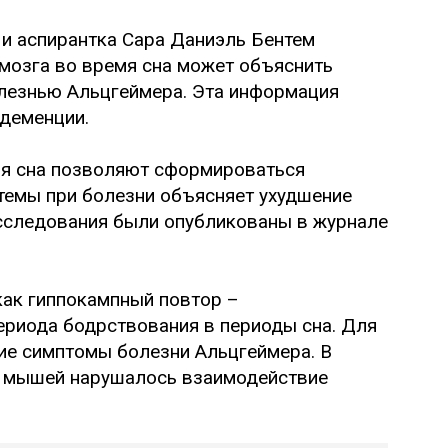
и аспирантка Сара Даниэль Бентем
 мозга во время сна может объяснить
лезнью Альцгеймера. Эта информация
деменции.
емя сна позволяют сформироваться
стемы при болезни объясняет ухудшение
исследования были опубликованы в журнале
как гиппокампный повтор –
ериода бодрствования в периоды сна. Для
е симптомы болезни Альцгеймера. В
у мышей нарушалось взаимодействие