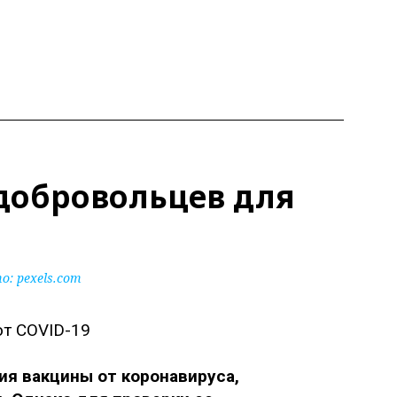
 добровольцев для
: pexels.com
ия вакцины от коронавируса,