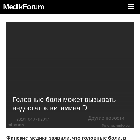
MedikForum
Головные боли может вызывать
недостаток витамина D
Другие новости
23:31, 04 янв 2017
milayants
Фото: picjumbo.com
Финские медики заявили, что головные боли, в