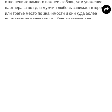
отношениях намного важнее любовь, чем уважение
партнера, а вот для мужчин любовь занимает второе
или третье место по значимости и они куда более
внимательно подходят к выбору человека для
совместной жизни. Кроме того, психологи отмечают,
что, е
сли девушка слушается своего любимого
человека, то это только добавляет ему самоуважения.
Также ученые отмечают, что мужчинам не стоит
слишком давить на это и пытаться поднять свою
самооценку за счет партнерши, поскольку в этом
также нет ничего хорошего.
Верность также никто не отменял
и это тоже важный
показатель для любого мужчины, а также это важно и
для женщин
. Если муж видит это качество в своей
жене, то и ему захочется проявлять преданность и не
изменять.
Еще одно универсальное свойство — интерес к